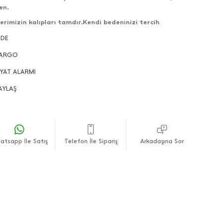
en.
erimizin kalıpları tamdır.Kendi bedeninizi tercih
ilirsiniz.
ADE
lerimizin çekimleri bize aittir ve her hakkı saklıdır.
ARGO
nlerin gönderimleri direkt olarak kendi stoğumuzdan
lanmaktadır.
İYAT ALARMI
fli alışverişler dileriz.
AYLAŞ
atsapp İle Satış
Telefon İle Sipariş
Arkadaşına Sor