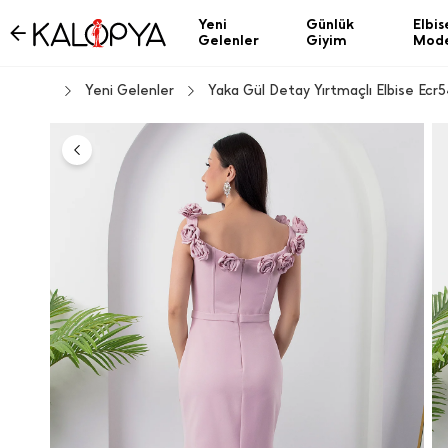
Yeni
Günlük
Elbis
Gelenler
Giyim
Mode
Yeni Gelenler
Yaka Gül Detay Yırtmaçlı Elbise Ecr