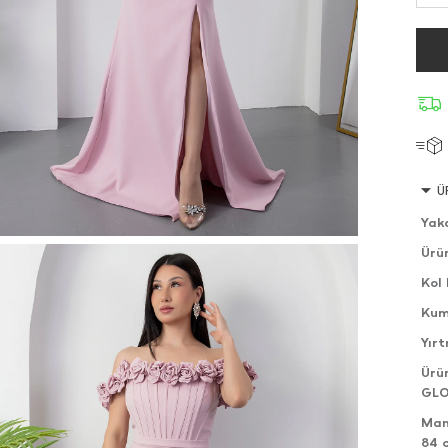
Ü
Yak
Ürü
Kol 
Kum
Yır
Ürü
GLO
Man
84 