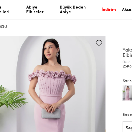
e
Abiye
Büyük Beden
İndirim
Akse
lleri
Elbiseler
Abiye
5410
Yak
Elbi
Ürün 
25K
Renk
Bede
Seç