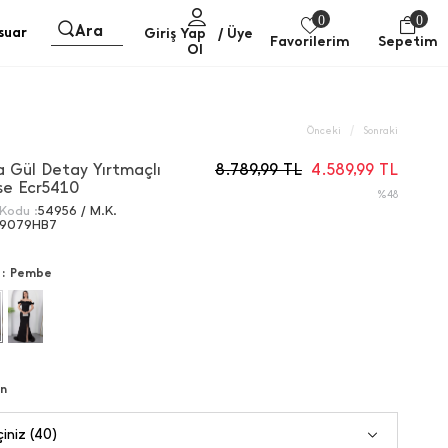
0
0
Ara
suar
Giriş Yap
/ Üye
Favorilerim
Sepetim
Ol
/
Önceki
Sonraki
a Gül Detay Yırtmaçlı
8.789,99
TL
4.589,99
TL
se Ecr5410
%48
Kodu :
54956 / M.K.
69079HB7
 :
Pembe
n
iniz (40)