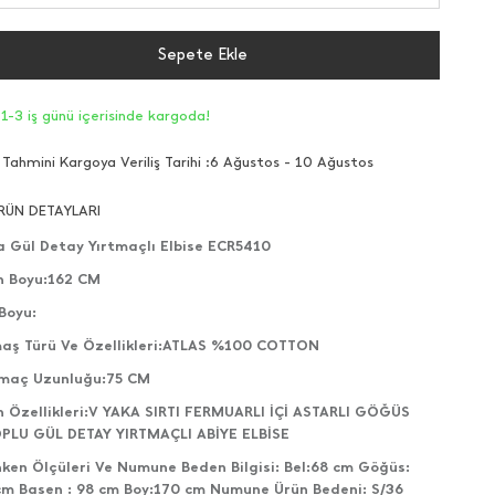
Sepete Ekle
1-3 iş günü içerisinde kargoda!
Tahmini Kargoya Veriliş Tarihi :
6 Ağustos - 10 Ağustos
RÜN DETAYLARI
a Gül Detay Yırtmaçlı Elbise ECR5410
n Boyu:162 CM
Boyu:
aş Türü Ve Özellikleri:ATLAS %100 COTTON
tmaç Uzunluğu:75 CM
n Özellikleri:V YAKA SIRTI FERMUARLI İÇİ ASTARLI GÖĞÜS
PLU GÜL DETAY YIRTMAÇLI ABİYE ELBİSE
ken Ölçüleri Ve Numune Beden Bilgisi: Bel:68 cm Göğüs:
cm Basen : 98 cm Boy:170 cm Numune Ürün Bedeni: S/36