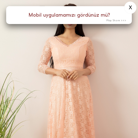
X
0
Menü
Mobil uygulamamızı gördünüz mü?
Play Store >>>