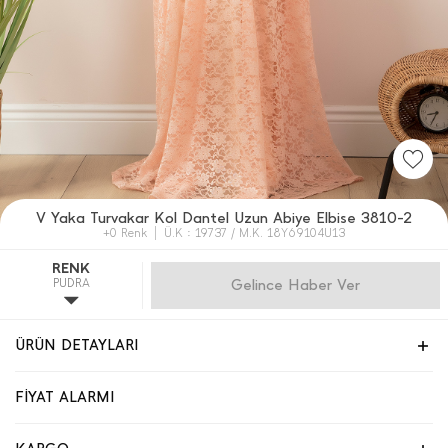
V Yaka Turvakar Kol Dantel Uzun Abiye Elbise 3810-2
+0 Renk
Ü.K : 19737 / M.K. 18Y69104U13
RENK
PUDRA
Gelince Haber Ver
ÜRÜN DETAYLARI
FİYAT ALARMI