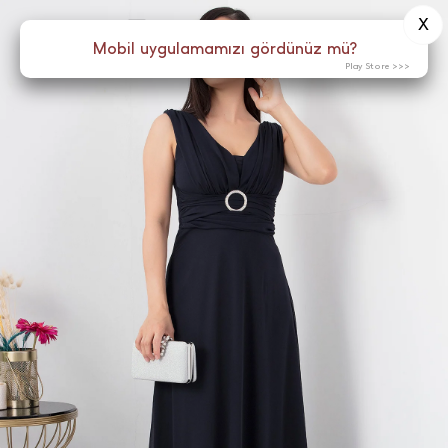
X
0
Menü
Mobil uygulamamızı gördünüz mü?
Play Store >>>