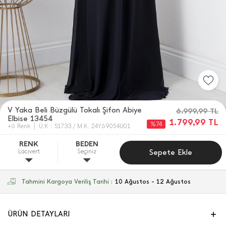
V Yaka Beli Büzgülü Tokalı Şifon Abiye
6.999,99
TL
Elbise 13454
1.799,99
TL
%74
+6 Renk
Ü.K : 51733 / M.K. 24Y69054U01
RENK
BEDEN
Lacıvert
Seçiniz
Sepete Ekle
Tahmini Kargoya Veriliş Tarihi :
10 Ağustos - 12 Ağustos
ÜRÜN DETAYLARI