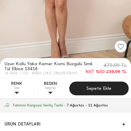
Uzun Kollu Yaka Kemer Kısmı Büzgülü Si̇mli̇
479,99
TL
Tül Elbi̇se 13416
NET %50
239,99
TL
+8 Renk
Ü.K : 44206 / M.K. 23K69013U69
RENK
BEDEN
Sax
Seçiniz
Sepete Ekle
Tahmini Kargoya Veriliş Tarihi :
7 Ağustos - 11 Ağustos
ÜRÜN DETAYLARI