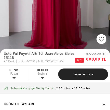
Üstü Pul Payetli Altı Tül Uzun Abiye Elbise
3.999,99
TL
13118
999,99
TL
%75
+4 Renk
Ü.K : 48230 / M.K. 19Y69070U06
RENK
BEDEN
Fusya
Seçiniz
Sepete Ekle
Tahmini Kargoya Veriliş Tarihi :
7 Ağustos - 11 Ağustos
ÜRÜN DETAYLARI