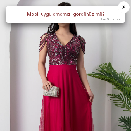
X
0
Menü
Mobil uygulamamızı gördünüz mü?
Play Store >>>