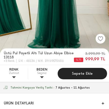
Üstü Pul Payetli Altı Tül Uzun Abiye Elbise
3.999,99
TL
13118
999,99
TL
%75
+3 Renk
Ü.K : 48136 / M.K. 19Y69070U06
RENK
BEDEN
Zumrut
Seçiniz
Sepete Ekle
Tahmini Kargoya Veriliş Tarihi :
7 Ağustos - 11 Ağustos
ÜRÜN DETAYLARI