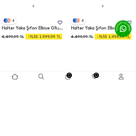
4
4
Halter Yaka Şifon Elbise GRS4128
Halter Yaka Şifon Elbise GRS4128
-%55
-%55
4.499,99
TL
-%55
1.999,99
TL
4.499,99
TL
-%55
1.999,99
TL
0
0
5
7
Kare Yaka Uzun Kol Boncuklu Abiye Elbise 41231
Omuz Aksesuarlı Simli Degaje Yaka Elbise 39878
-%52
-%47
8.399,99
TL
-%52
3.999,99
TL
4.799,99
TL
-%47
2.499,99
TL