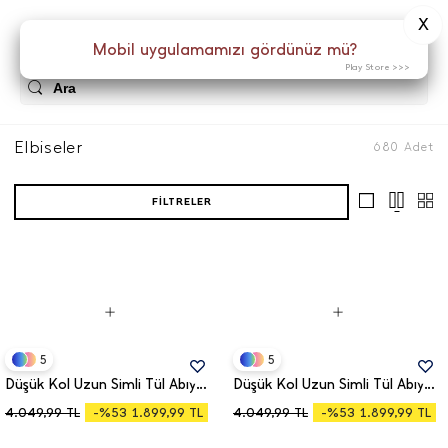
X
0
0
Menü
Mobil uygulamamızı gördünüz mü?
Play Store >>>
Elbiseler
680
Adet
FILTRELER
5
5
Düşük Kol Uzun Simli Tül Abiye Elbise 39433
Düşük Kol Uzun Simli Tül Abiye Elbise 39433
-%53
-%53
4.049,99
TL
-%53
1.899,99
TL
4.049,99
TL
-%53
1.899,99
TL