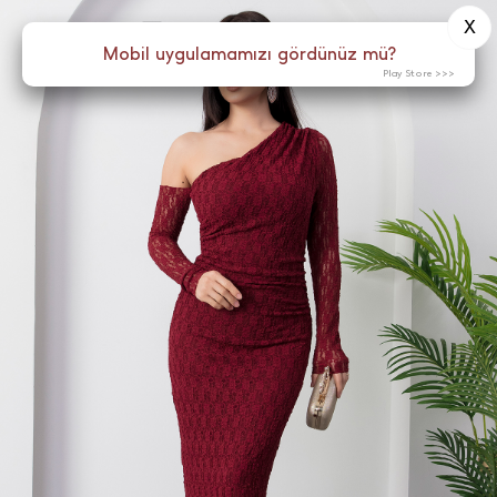
X
0
Menü
Mobil uygulamamızı gördünüz mü?
Play Store >>>