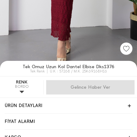
Tek Omuz Uzun Kol Dantel Elbise Dks1376
Tek Renk
Ü.K : 57268 / M.K. 25K69168H16
RENK
BORDO
Gelince Haber Ver
ÜRÜN DETAYLARI
FİYAT ALARMI