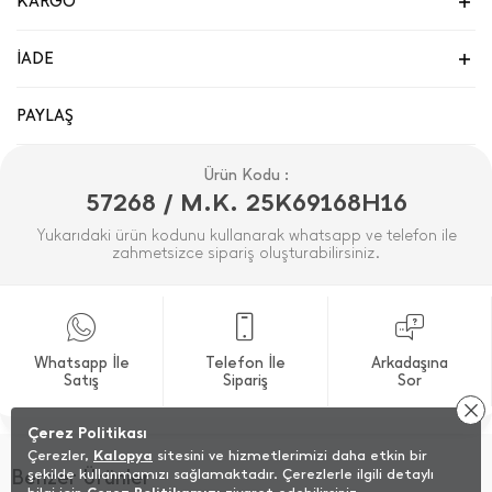
KARGO
İADE
PAYLAŞ
Ürün Kodu :
57268 / M.K. 25K69168H16
Yukarıdaki ürün kodunu kullanarak whatsapp ve telefon ile
zahmetsizce sipariş oluşturabilirsiniz.
Whatsapp İle
Telefon İle
Arkadaşına
Satış
Sipariş
Sor
Çerez Politikası
Çerezler,
Kalopya
sitesini ve hizmetlerimizi daha etkin bir
Benzer Ürünler
şekilde kullanmamızı sağlamaktadır. Çerezlerle ilgili detaylı