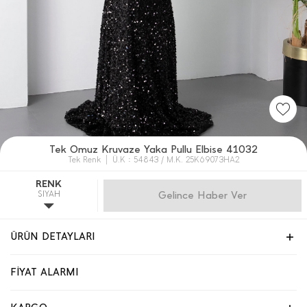
Tek Omuz Kruvaze Yaka Pullu Elbise 41032
Tek Renk
Ü.K : 54843 / M.K. 25K69073HA2
RENK
SIYAH
Gelince Haber Ver
ÜRÜN DETAYLARI
FİYAT ALARMI