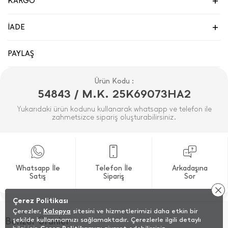
KARGO
İADE
PAYLAŞ
Ürün Kodu :
54843 / M.K. 25K69073HA2
Yukarıdaki ürün kodunu kullanarak whatsapp ve telefon ile
zahmetsizce sipariş oluşturabilirsiniz.
Whatsapp İle
Telefon İle
Arkadaşına
Satış
Sipariş
Sor
Çerez Politikası
Çerezler,
Kalopya
sitesini ve hizmetlerimizi daha etkin bir
Benzer Ürünler
şekilde kullanmamızı sağlamaktadır. Çerezlerle ilgili detaylı