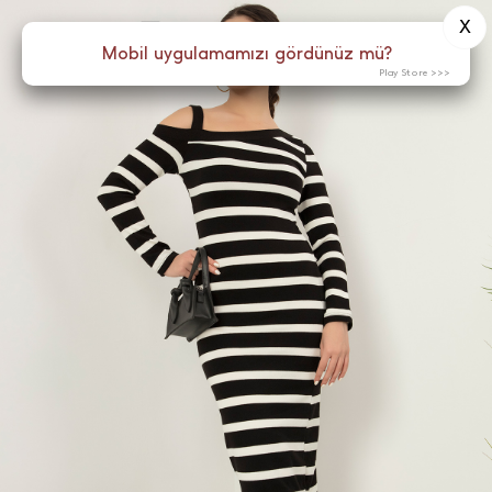
X
0
Menü
Mobil uygulamamızı gördünüz mü?
Play Store >>>