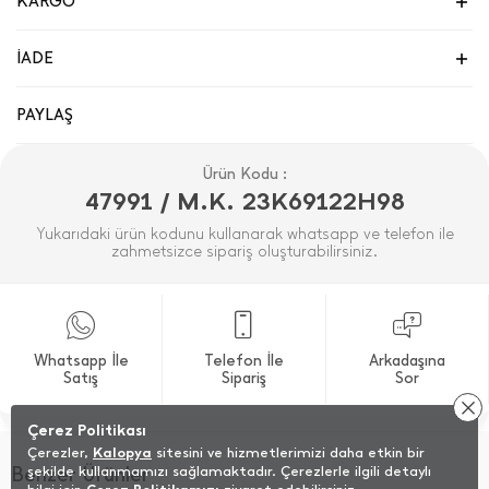
KARGO
İADE
PAYLAŞ
Ürün Kodu :
47991 / M.K. 23K69122H98
Yukarıdaki ürün kodunu kullanarak whatsapp ve telefon ile
zahmetsizce sipariş oluşturabilirsiniz.
Whatsapp İle
Telefon İle
Arkadaşına
Satış
Sipariş
Sor
Çerez Politikası
Çerezler,
Kalopya
sitesini ve hizmetlerimizi daha etkin bir
Benzer Ürünler
şekilde kullanmamızı sağlamaktadır. Çerezlerle ilgili detaylı