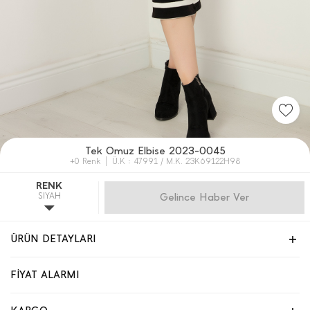
Tek Omuz Elbise 2023-0045
+0 Renk
Ü.K : 47991 / M.K. 23K69122H98
RENK
SIYAH
Gelince Haber Ver
ÜRÜN DETAYLARI
FİYAT ALARMI