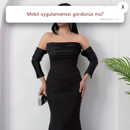
X
0
Menü
Mobil uygulamamızı gördünüz mü?
Play Store >>>