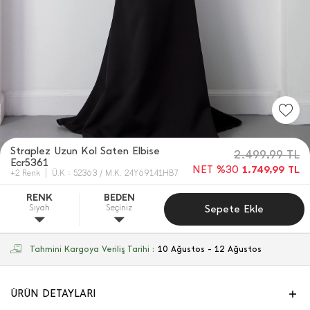
Straplez Uzun Kol Saten Elbise
2.499,99
TL
Ecr5361
NET %30
1.749,99
TL
+2 Renk
Ü.K : 52363 / M.K. 24Y69141HB7
RENK
BEDEN
Sıyah
Seçiniz
Sepete Ekle
Tahmini Kargoya Veriliş Tarihi :
10 Ağustos - 12 Ağustos
ÜRÜN DETAYLARI