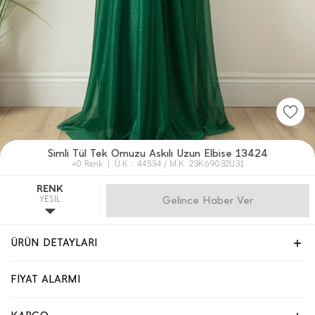
Si̇mli̇ Tül Tek Omuzu Askılı Uzun Elbi̇se 13424
+0 Renk
Ü.K : 44534 / M.K. 23K69032U31
RENK
YESIL
Gelince Haber Ver
ÜRÜN DETAYLARI
FİYAT ALARMI