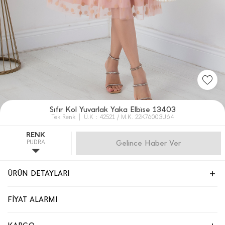
Sıfır Kol Yuvarlak Yaka Elbi̇se 13403
Tek Renk
Ü.K : 42521 / M.K. 22K76003U64
RENK
PUDRA
Gelince Haber Ver
ÜRÜN DETAYLARI
FİYAT ALARMI