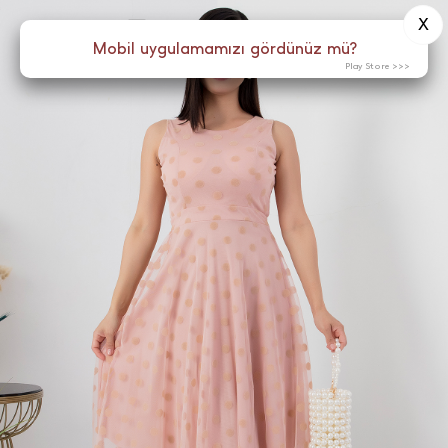
X
0
Menü
Mobil uygulamamızı gördünüz mü?
Play Store >>>