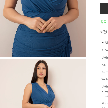
Ü
Sıfı
Ürü
Kol
Kum
Yır
Ürün
eteğ
mini
Man