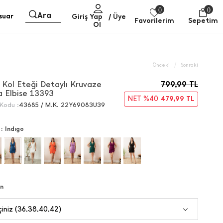
0
0
Ara
suar
Giriş Yap
/ Üye
Favorilerim
Sepetim
Ol
/
Önceki
Sonraki
r Kol Eteği Detaylı Kruvaze
799,99
TL
a Elbise 13393
NET %40
479,99
TL
Kodu :
43685 / M.K. 22Y69083U39
 :
Indıgo
n
iniz (36,38,40,42)