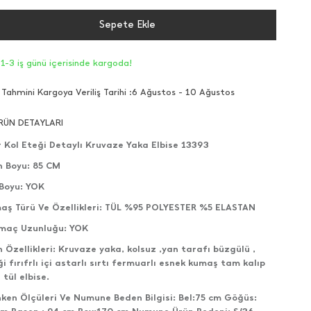
Sepete Ekle
1-3 iş günü içerisinde kargoda!
Tahmini Kargoya Veriliş Tarihi :
6 Ağustos - 10 Ağustos
RÜN DETAYLARI
r Kol Eteği Detaylı Kruvaze Yaka Elbise 13393
n Boyu: 85 CM
 Boyu: YOK
aş Türü Ve Özellikleri: TÜL %95 POLYESTER %5 ELASTAN
tmaç Uzunluğu: YOK
 Özellikleri: Kruvaze yaka, kolsuz ,yan tarafı büzgülü ,
i fırıfrlı içi astarlı sırtı fermuarlı esnek kumaş tam kalıp
 tül elbise.
ken Ölçüleri Ve Numune Beden Bilgisi: Bel:75 cm Göğüs: