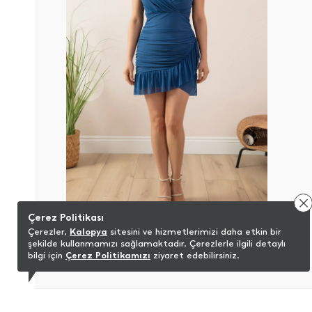
Çerez Politikası
Sıfır Kol Eteği Detaylı Kruvaze Yaka Elbise 13393
Çerezler,
Kalopya
sitesini ve hizmetlerimizi daha etkin bir
479,99
TL
NET %40
şekilde kullanmamızı sağlamaktadır. Çerezlerle ilgili detaylı
bilgi için
Çerez Politikamızı
ziyaret edebilirsiniz.