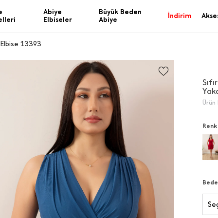
e
Abiye
Büyük Beden
İndirim
Akse
lleri
Elbiseler
Abiye
 Elbise 13393
Sıfı
Yak
Ürün 
Renk
Bede
Seç