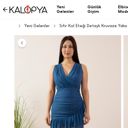
Yeni
Günlük
Elbis
Gelenler
Giyim
Mode
Yeni Gelenler
Sıfır Kol Eteği Detaylı Kruvaze Yaka