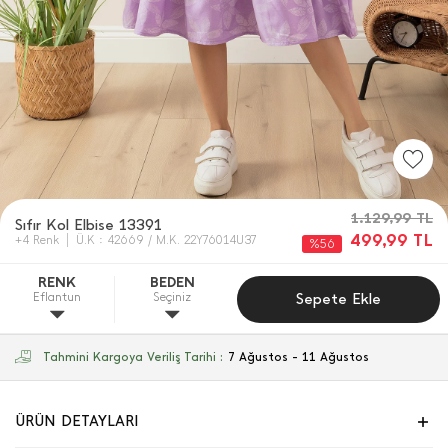
1.129,99
TL
Sıfır Kol Elbise 13391
499,99
TL
+4 Renk
Ü.K : 42669 / M.K. 22Y76014U37
%56
RENK
BEDEN
Eflantun
Seçiniz
Sepete Ekle
Tahmini Kargoya Veriliş Tarihi :
7 Ağustos - 11 Ağustos
ÜRÜN DETAYLARI