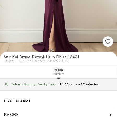
Sıfır Kol Drape Detaylı Uzun Elbi̇se 13421
+5 Renk
Ü.K : 44616 / M.K. 23K69024U14
RENK
Murdum
Tahmini Kargoya Veriliş Tarihi :
10 Ağustos - 12 Ağustos
FİYAT ALARMI
KARGO