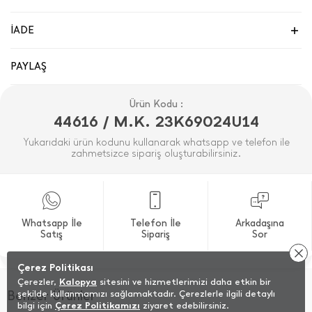
İADE
PAYLAŞ
Ürün Kodu :
44616 / M.K. 23K69024U14
Yukarıdaki ürün kodunu kullanarak whatsapp ve telefon ile
zahmetsizce sipariş oluşturabilirsiniz.
Whatsapp İle
Telefon İle
Arkadaşına
Satış
Sipariş
Sor
Çerez Politikası
Çerezler,
Kalopya
sitesini ve hizmetlerimizi daha etkin bir
Benzer Ürünler
şekilde kullanmamızı sağlamaktadır. Çerezlerle ilgili detaylı
bilgi için
Çerez Politikamızı
ziyaret edebilirsiniz.