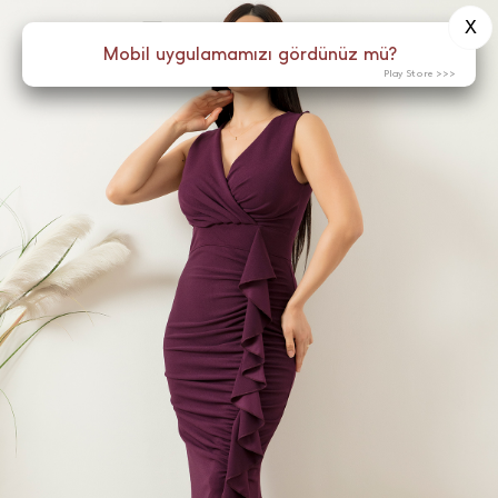
X
0
Menü
Mobil uygulamamızı gördünüz mü?
Play Store >>>