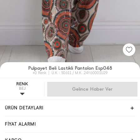
Pulpayet Beli Lastikli Pantolon Esp048
+0 Renk
Ü.K : 50611 / M.K. 24Y60001U29
RENK
BEJ
Gelince Haber Ver
ÜRÜN DETAYLARI
FİYAT ALARMI