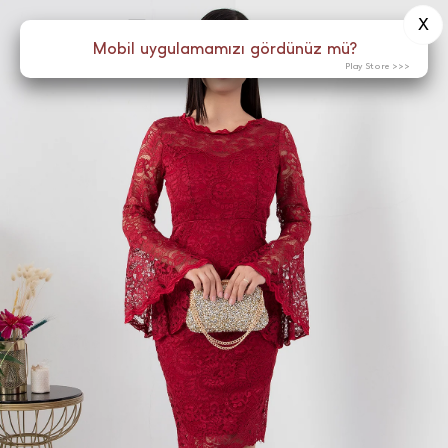
X
0
Menü
Mobil uygulamamızı gördünüz mü?
Play Store >>>