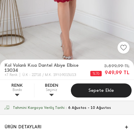
Kol Volanlı Kısa Dantel Abiye Elbise
3.899,99
TL
13034
949,99
TL
%76
+7 Renk
Ü.K : 22718 / M.K. 19Y69015U13
RENK
BEDEN
Bordo
Seçiniz
Sepete Ekle
Tahmini Kargoya Veriliş Tarihi :
6 Ağustos - 10 Ağustos
ÜRÜN DETAYLARI