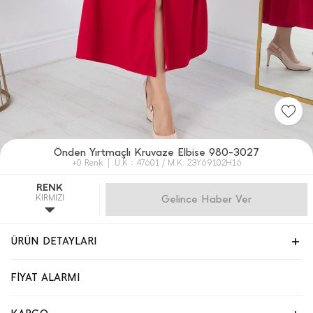
Önden Yırtmaçlı Kruvaze Elbise 980-3027
+0 Renk
Ü.K : 47601 / M.K. 23Y69102H16
RENK
KIRMIZI
Gelince Haber Ver
ÜRÜN DETAYLARI
FİYAT ALARMI