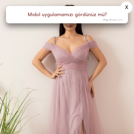
X
0
Menü
Mobil uygulamamızı gördünüz mü?
Play Store >>>