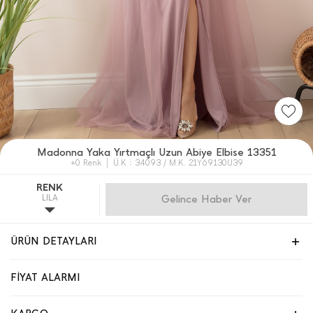
Madonna Yaka Yırtmaçlı Uzun Abiye Elbise 13351
+0 Renk
Ü.K : 34093 / M.K. 21Y69130U39
RENK
LILA
Gelince Haber Ver
ÜRÜN DETAYLARI
FİYAT ALARMI