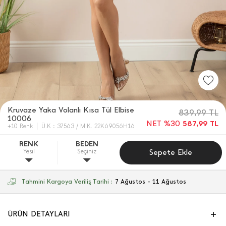
Kruvaze Yaka Volanlı Kısa Tül Elbise
839,99
TL
10006
NET %30
587,99
TL
+10 Renk
Ü.K : 37563 / M.K. 22K69056H16
RENK
BEDEN
Yesıl
Seçiniz
Sepete Ekle
Tahmini Kargoya Veriliş Tarihi :
7 Ağustos - 11 Ağustos
ÜRÜN DETAYLARI