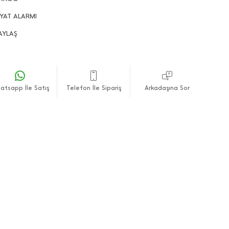
nlerin gönderimleri direkt olarak kendi stoğumuzdan
lanmaktadır.
İYAT ALARMI
fli alışverişler dileriz.
AYLAŞ
atsapp İle Satış
Telefon İle Sipariş
Arkadaşına Sor