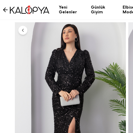
Yeni
Günlük
Elbis
Gelenler
Giyim
Mode