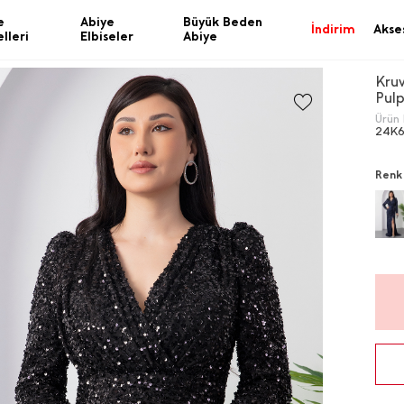
e
Abiye
Büyük Beden
İndirim
Akse
lleri
Elbiseler
Abiye
Kru
Pul
Ürün 
24K
Renk