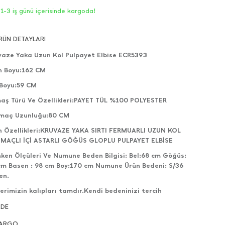
1-3 iş günü içerisinde kargoda!
RÜN DETAYLARI
vaze Yaka Uzun Kol Pulpayet Elbise ECR5393
n Boyu:162 CM
 Boyu:59 CM
aş Türü Ve Özellikleri:PAYET TÜL %100 POLYESTER
tmaç Uzunluğu:80 CM
n Özellikleri:KRUVAZE YAKA SIRTI FERMUARLI UZUN KOL
TMAÇLI İÇİ ASTARLI GÖĞÜS GLOPLU PULPAYET ELBİSE
ken Ölçüleri Ve Numune Beden Bilgisi: Bel:68 cm Göğüs:
cm Basen : 98 cm Boy:170 cm Numune Ürün Bedeni: S/36
en.
erimizin kalıpları tamdır.Kendi bedeninizi tercih
ilirsiniz.
ADE
lerimizin çekimleri bize aittir ve her hakkı saklıdır.
ARGO