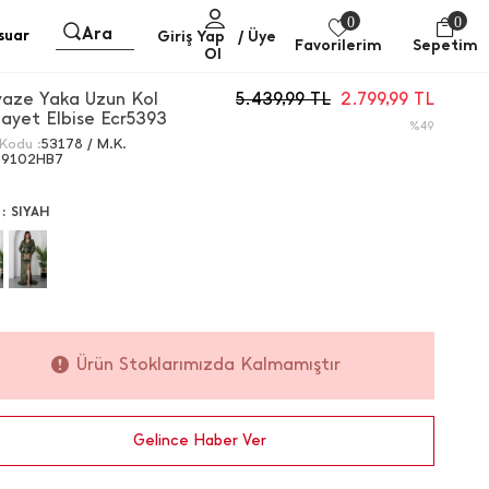
0
0
Ara
suar
Giriş Yap
/ Üye
Favorilerim
Sepetim
Ol
vaze Yaka Uzun Kol
5.439,99
TL
2.799,99
TL
payet Elbise Ecr5393
%49
Kodu :
53178 / M.K.
69102HB7
 :
SIYAH
Ürün Stoklarımızda Kalmamıştır
Gelince Haber Ver