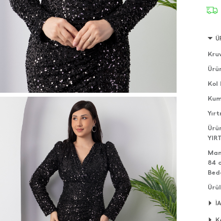
Ü
Kru
Ürü
Kol
Kum
Yır
Ürü
YIR
Man
84 
Bed
Ürül
edeb
İ
Ürün
K