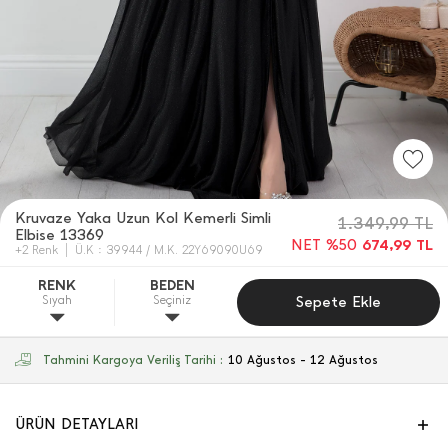
Kruvaze Yaka Uzun Kol Kemerli Simli
1.349,99
TL
Elbise 13369
NET %50
674,99
TL
+2 Renk
Ü.K : 39944 / M.K. 22Y69090U69
RENK
BEDEN
Sıyah
Seçiniz
Sepete Ekle
Tahmini Kargoya Veriliş Tarihi :
10 Ağustos - 12 Ağustos
ÜRÜN DETAYLARI