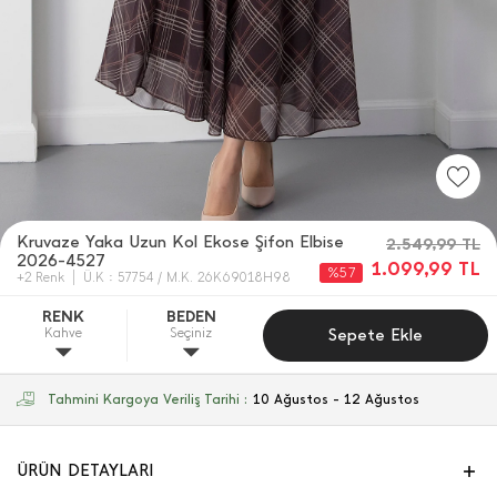
Kruvaze Yaka Uzun Kol Ekose Şifon Elbise
2.549,99
TL
2026-4527
1.099,99
TL
%57
+2 Renk
Ü.K : 57754 / M.K. 26K69018H98
RENK
BEDEN
Kahve
Seçiniz
Sepete Ekle
Tahmini Kargoya Veriliş Tarihi :
10 Ağustos - 12 Ağustos
ÜRÜN DETAYLARI