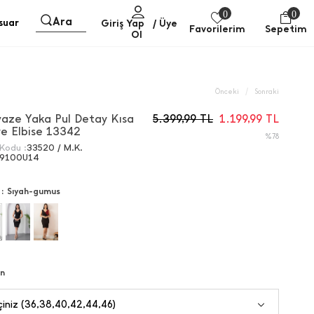
0
0
Ara
suar
Giriş Yap
/ Üye
Favorilerim
Sepetim
Ol
/
Önceki
Sonraki
vaze Yaka Pul Detay Kısa
5.399,99
TL
1.199,99
TL
ye Elbise 13342
%78
Kodu :
33520 / M.K.
9100U14
 :
Sıyah-gumus
n
iniz (36,38,40,42,44,46)