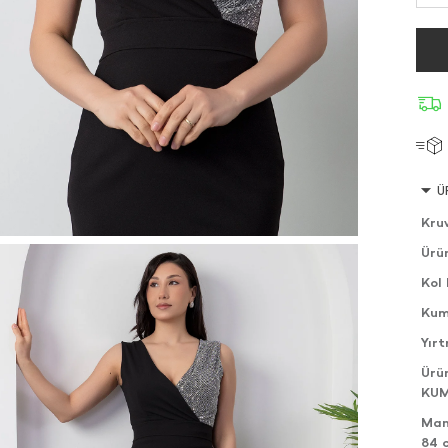
Ü
Kru
Ürü
Kol 
Kum
Yır
Ürü
KU
Man
84 