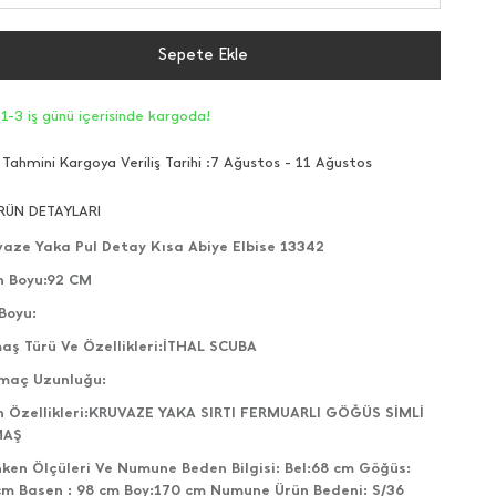
Sepete Ekle
1-3 iş günü içerisinde kargoda!
Tahmini Kargoya Veriliş Tarihi :
7 Ağustos - 11 Ağustos
RÜN DETAYLARI
vaze Yaka Pul Detay Kısa Abiye Elbise 13342
n Boyu:92 CM
Boyu:
aş Türü Ve Özellikleri:İTHAL SCUBA
tmaç Uzunluğu:
n Özellikleri:KRUVAZE YAKA SIRTI FERMUARLI GÖĞÜS SİMLİ
MAŞ
ken Ölçüleri Ve Numune Beden Bilgisi: Bel:68 cm Göğüs:
cm Basen : 98 cm Boy:170 cm Numune Ürün Bedeni: S/36