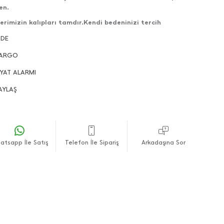
en.
erimizin kalıpları tamdır.Kendi bedeninizi tercih
ilirsiniz.
ADE
lerimizin çekimleri bize aittir ve her hakkı saklıdır.
ARGO
nlerin gönderimleri direkt olarak kendi stoğumuzdan
lanmaktadır.
İYAT ALARMI
fli alışverişler dileriz.
AYLAŞ
atsapp İle Satış
Telefon İle Sipariş
Arkadaşına Sor