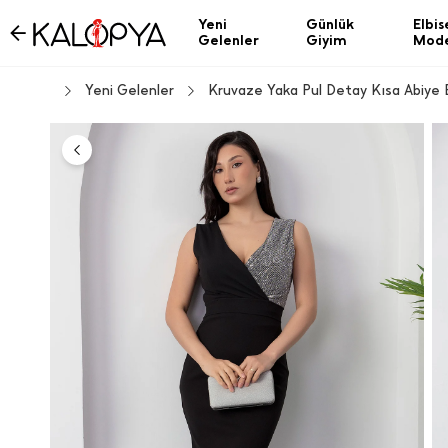
Yeni
Günlük
Elbis
Gelenler
Giyim
Mode
Yeni Gelenler
Kruvaze Yaka Pul Detay Kısa Abiye 