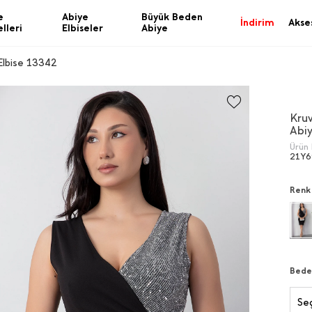
e
Abiye
Büyük Beden
İndirim
Akse
lleri
Elbiseler
Abiye
Elbise 13342
Kru
Abi
Ürün 
21Y6
Renk
Bede
Seç