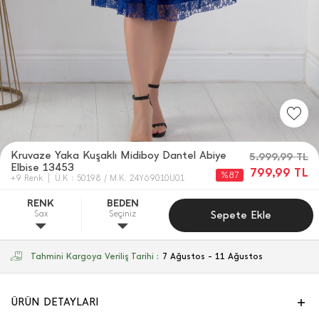
Kruvaze Yaka Kuşaklı Midiboy Dantel Abiye
5.999,99
TL
Elbise 13453
799,99
TL
%87
+9 Renk
Ü.K : 50198 / M.K. 24Y69010U01
RENK
BEDEN
Sax
Seçiniz
Sepete Ekle
Tahmini Kargoya Veriliş Tarihi :
7 Ağustos - 11 Ağustos
ÜRÜN DETAYLARI