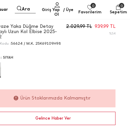
0
0
Ara
suar
Giriş Yap
/ Üye
Favorilerim
Sepetim
Ol
vaze Yaka Düğme Detay
2.029,99
TL
939,99
TL
ylı Uzun Kol Elbise 2025-
%54
2
Kodu :
56624 / M.K. 25K69109H98
 :
SIYAH
Ürün Stoklarımızda Kalmamıştır
Gelince Haber Ver