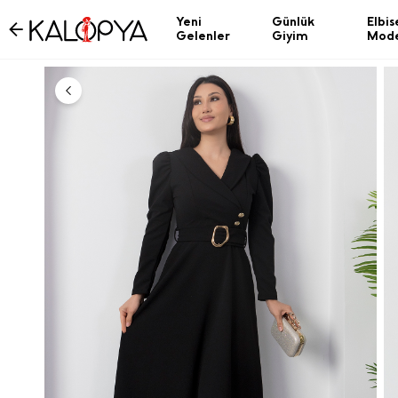
Yeni
Günlük
Elbis
Gelenler
Giyim
Mode