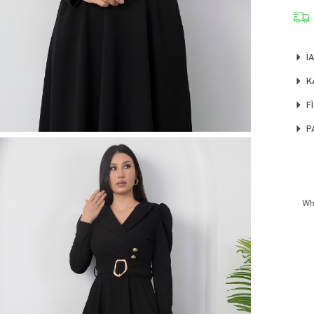
İ
K
F
P
Wh