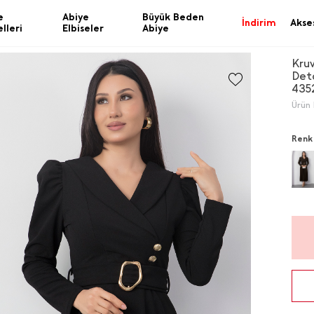
e
Abiye
Büyük Beden
İndirim
Akse
lleri
Elbiseler
Abiye
Kru
Deta
435
Ürün 
Renk