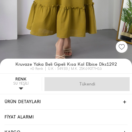
Kruvaze Yaka Beli Gipeli Kısa Kol Elbise Dks1292
+0 Renk
Ü.K : 54933 / M.K. 25K69077H16
RENK
SU YEŞİLİ
Gelince Haber Ver
ÜRÜN DETAYLARI
FİYAT ALARMI