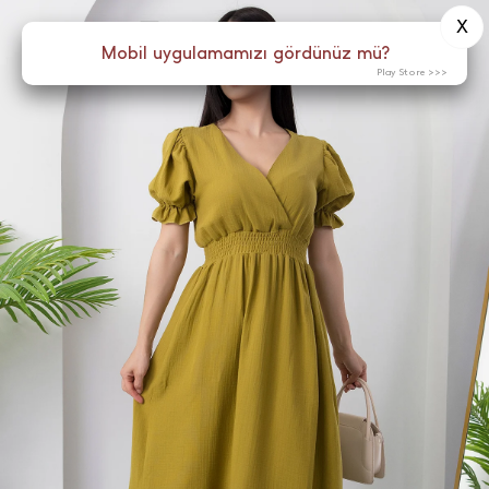
X
0
Menü
Mobil uygulamamızı gördünüz mü?
Play Store >>>