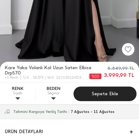
Kare Yaka Volanlı Kol Uzun Saten Elbise
8.849,99
TL
Drp570
3.999,99
TL
%55
+5 Renk
Ü.K : 58379 / M.K. 26Y69011HD3
RENK
BEDEN
Sıyah
Seçiniz
Sepete Ekle
Tahmini Kargoya Veriliş Tarihi :
7 Ağustos - 11 Ağustos
ÜRÜN DETAYLARI