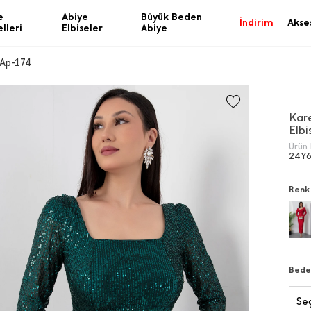
e
Abiye
Büyük Beden
İndirim
Akse
lleri
Elbiseler
Abiye
 Ap-174
Kar
Elbi
Ürün 
24Y
Renk
Bede
Seç