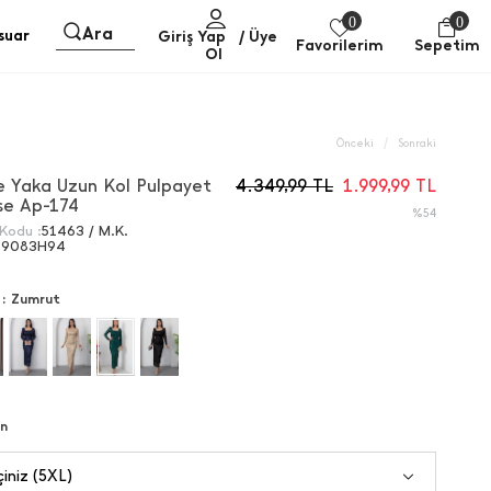
0
0
Ara
suar
Giriş Yap
/ Üye
Favorilerim
Sepetim
Ol
/
Önceki
Sonraki
e Yaka Uzun Kol Pulpayet
4.349,99
TL
1.999,99
TL
se Ap-174
%54
Kodu :
51463 / M.K.
69083H94
 :
Zumrut
n
iniz (5XL)