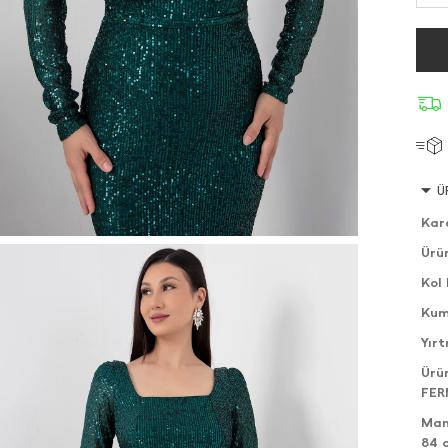
Ü
Kar
Ürü
Kol
Kum
Yır
Ürü
FER
Man
84 