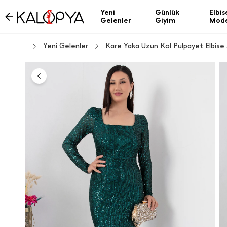
Yeni
Günlük
Elbis
Gelenler
Giyim
Mode
Yeni Gelenler
Kare Yaka Uzun Kol Pulpayet Elbise