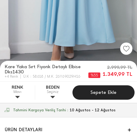
Kare Yaka Sırt Fiyonk Detaylı Elbise
2.999,99
TL
Dks1430
1.349,99
TL
%55
+4 Renk
Ü.K : 58618 / M.K. 26Y69029H16
RENK
BEDEN
Mavı
Seçiniz
Sepete Ekle
Tahmini Kargoya Veriliş Tarihi :
10 Ağustos - 12 Ağustos
ÜRÜN DETAYLARI