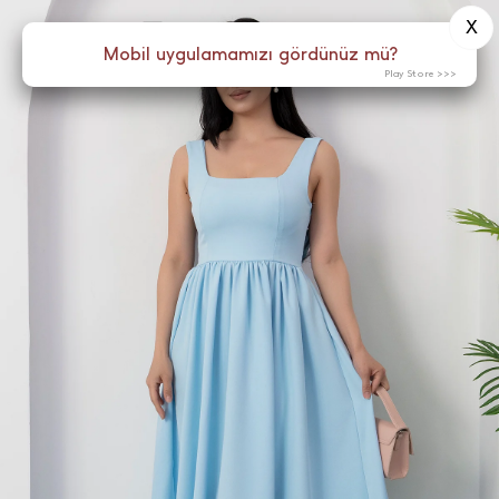
X
0
Menü
Mobil uygulamamızı gördünüz mü?
Play Store >>>