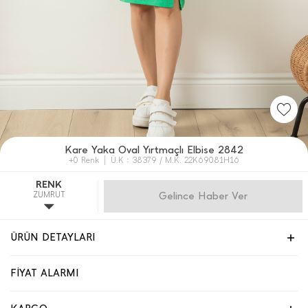
Kare Yaka Oval Yırtmaçlı Elbise 2842
+0 Renk
Ü.K : 38379 / M.K. 22K69081H16
RENK
ZUMRUT
Gelince Haber Ver
ÜRÜN DETAYLARI
FİYAT ALARMI