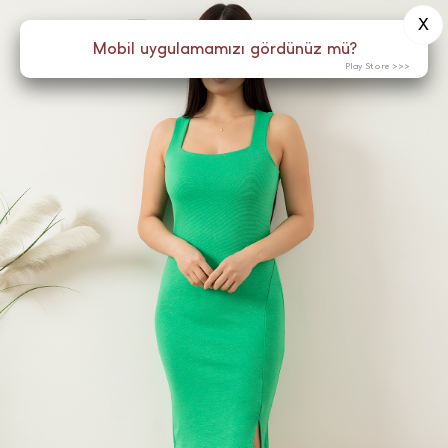
X
0
Menü
Mobil uygulamamızı gördünüz mü?
Play Store >>>