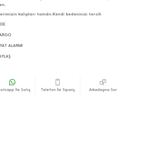
en.
erimizin kalıpları tamdır.Kendi bedeninizi tercih
ilirsiniz.
ADE
lerimizin çekimleri bize aittir ve her hakkı saklıdır.
ARGO
nlerin gönderimleri direkt olarak kendi stoğumuzdan
lanmaktadır.
İYAT ALARMI
fli alışverişler dileriz.
AYLAŞ
atsapp İle Satış
Telefon İle Sipariş
Arkadaşına Sor