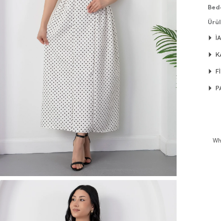
Bed
Ürül
edeb
İ
Ürün
K
Ürü
sağ
F
Keyi
P
Wh