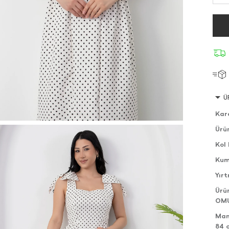
Ü
Kar
Ürü
Kol 
Kum
Yır
Ürü
OMU
Man
84 