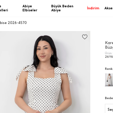
e
Abiye
Büyük Beden
İndirim
Akse
lleri
Elbiseler
Abiye
lbise 2026-4570
Kar
Büz
Ürün 
26Y
Renk
Bede
Seç