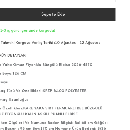
Sepete Ekle
1-3 iş günü içerisinde kargoda!
Tahmini Kargoya Veriliş Tarihi :
10 Ağustos - 12 Ağustos
RÜN DETAYLARI
e Yaka Omuz Fiyonklu Büzgülü Elbise 2026-4570
n Boyu:126 CM
Boyu:
aş Türü Ve Özellikleri:KREP %100 POLYESTER
tmaç Uzunluğu:
n Özellikleri:KARE YAKA SIRT FERMUARLI BEL BÜZGÜLÜ
Z FİYONKLU KALIN ASKILI PUANLI ELBİSE
ken Ölçüleri Ve Numune Beden Bilgisi: Bel:68 cm Göğüs:
cm Basen : 98 cm Boy:170 cm Numune Ürün Bedeni: S/36