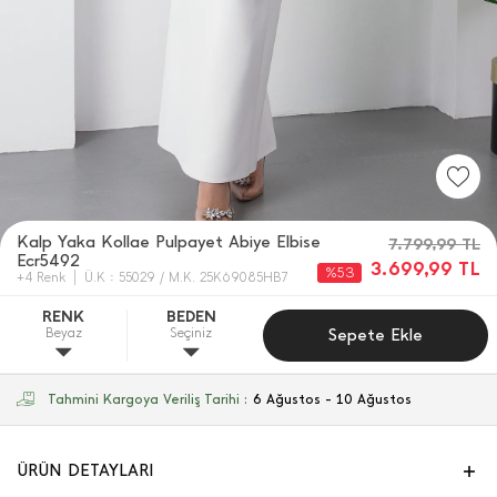
Kalp Yaka Kollae Pulpayet Abiye Elbise
7.799,99
TL
Ecr5492
3.699,99
TL
%53
+4 Renk
Ü.K : 55029 / M.K. 25K69085HB7
RENK
BEDEN
Beyaz
Seçiniz
Sepete Ekle
Tahmini Kargoya Veriliş Tarihi :
6 Ağustos - 10 Ağustos
ÜRÜN DETAYLARI