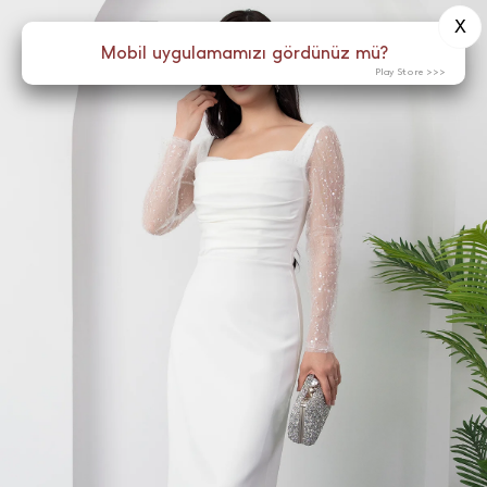
X
0
Menü
Mobil uygulamamızı gördünüz mü?
Play Store >>>