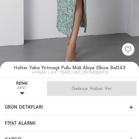
Halter Yaka Yırtmaçlı Pullu Midi Abiye Elbise Bal143
+4 Renk
Ü.K : 55423 / M.K. 25Y69012HC3
RENK
MİNT
Gelince Haber Ver
ÜRÜN DETAYLARI
FİYAT ALARMI