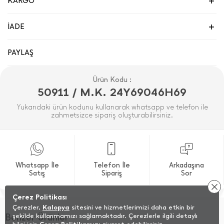
KARGO
İADE
PAYLAŞ
Ürün Kodu :
50911 / M.K. 24Y69046H69
Yukarıdaki ürün kodunu kullanarak whatsapp ve telefon ile
zahmetsizce sipariş oluşturabilirsiniz.
Whatsapp İle
Telefon İle
Arkadaşına
Satış
Sipariş
Sor
Çerez Politikası
Çerezler,
Kalopya
sitesini ve hizmetlerimizi daha etkin bir
Benzer Ürünler
şekilde kullanmamızı sağlamaktadır. Çerezlerle ilgili detaylı