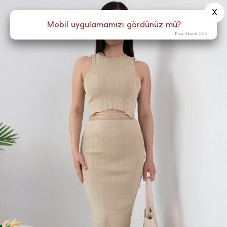
X
0
Menü
Mobil uygulamamızı gördünüz mü?
Play Store >>>