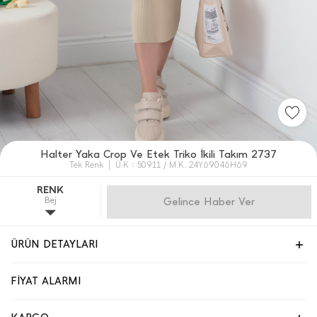
Halter Yaka Crop Ve Etek Triko İ̇kili Takım 2737
Tek Renk
Ü.K : 50911 / M.K. 24Y69046H69
RENK
Bej
Gelince Haber Ver
ÜRÜN DETAYLARI
FİYAT ALARMI