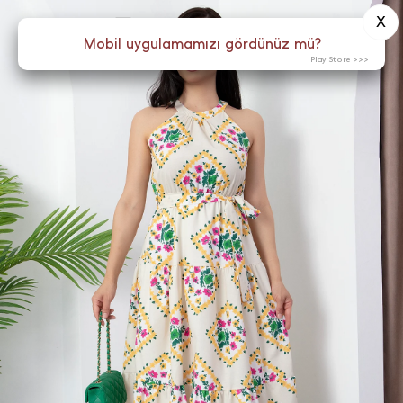
X
0
Menü
Mobil uygulamamızı gördünüz mü?
Play Store >>>