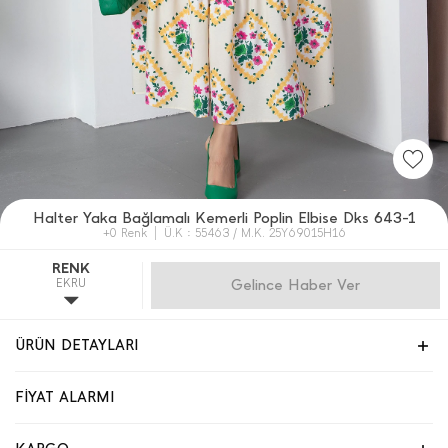
Halter Yaka Bağlamalı Kemerli Poplin Elbise Dks 643-1
+0 Renk
Ü.K : 55463 / M.K. 25Y69015H16
RENK
EKRU
Gelince Haber Ver
ÜRÜN DETAYLARI
FİYAT ALARMI