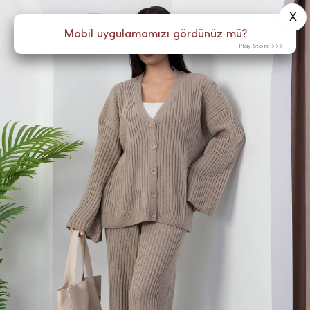
X
0
Menü
Mobil uygulamamızı gördünüz mü?
Play Store >>>