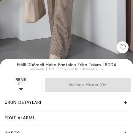
Fitilli Düğmeli Hırka Pantolon Triko Takım L8004
Tek Renk
Ü.K : 57150 / M.K. 25K69147HC9
RENK
BEJ
Gelince Haber Ver
ÜRÜN DETAYLARI
FİYAT ALARMI