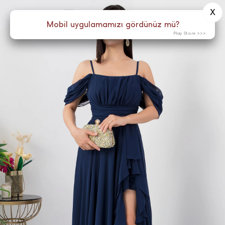
X
0
Menü
Mobil uygulamamızı gördünüz mü?
Play Store >>>