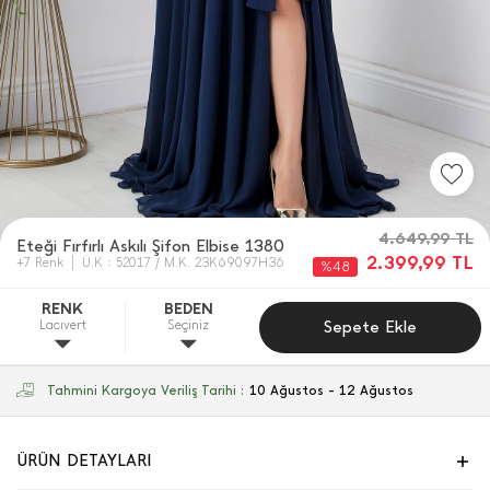
4.649,99
TL
Eteği Fırfırlı Askılı Şifon Elbise 1380
2.399,99
TL
+7 Renk
Ü.K : 52017 / M.K. 23K69097H36
%48
RENK
BEDEN
Lacıvert
Seçiniz
Sepete Ekle
Tahmini Kargoya Veriliş Tarihi :
10 Ağustos - 12 Ağustos
ÜRÜN DETAYLARI