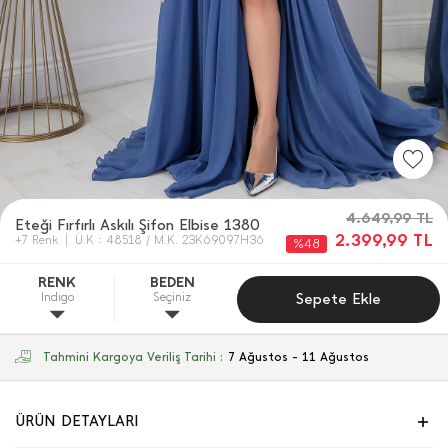
4.649,99
TL
Eteği Fırfırlı Askılı Şifon Elbise 1380
2.399,99
TL
+7 Renk
Ü.K : 48518 / M.K. 23K69097H36
%48
RENK
BEDEN
Indıgo
Seçiniz
Sepete Ekle
Tahmini Kargoya Veriliş Tarihi :
7 Ağustos - 11 Ağustos
ÜRÜN DETAYLARI