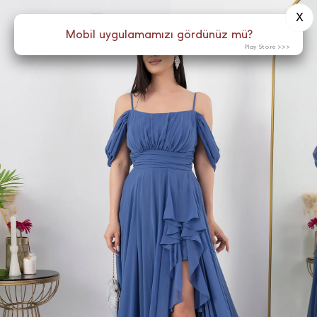
X
0
Menü
Mobil uygulamamızı gördünüz mü?
Play Store >>>