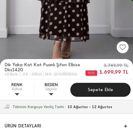
Dik Yaka Kat Kat Puanlı Şifon Elbise
3.749,99
TL
Dks1420
1.699,99
TL
%55
+3 Renk
Ü.K : 59061 / M.K. 26Y69052H16
RENK
BEDEN
Kahve
Seçiniz
Sepete Ekle
Tahmini Kargoya Veriliş Tarihi :
10 Ağustos - 12 Ağustos
ÜRÜN DETAYLARI