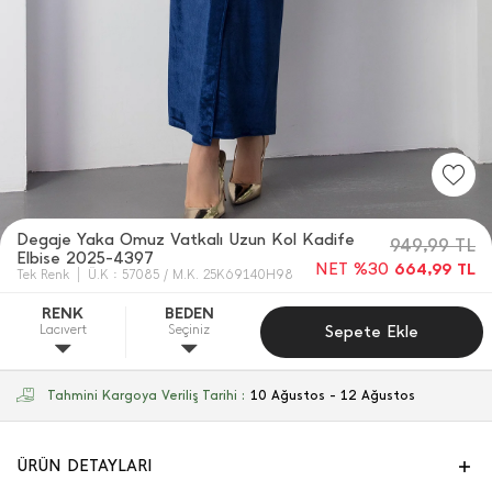
Degaje Yaka Omuz Vatkalı Uzun Kol Kadife
949,99
TL
Elbise 2025-4397
NET %30
664,99
TL
Tek Renk
Ü.K : 57085 / M.K. 25K69140H98
RENK
BEDEN
Lacıvert
Seçiniz
Sepete Ekle
Tahmini Kargoya Veriliş Tarihi :
10 Ağustos - 12 Ağustos
ÜRÜN DETAYLARI