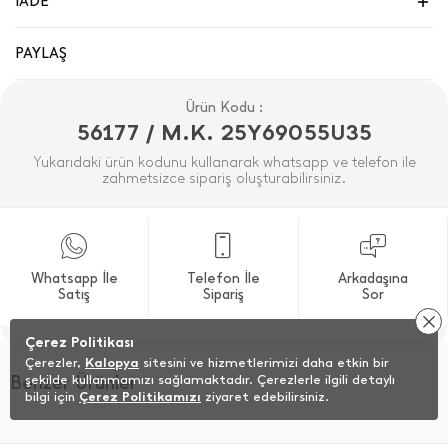
İADE
PAYLAŞ
Ürün Kodu :
56177 / M.K. 25Y69055U35
Yukarıdaki ürün kodunu kullanarak whatsapp ve telefon ile
zahmetsizce sipariş oluşturabilirsiniz.
Whatsapp İle
Telefon İle
Arkadaşına
Satış
Sipariş
Sor
Çerez Politikası
Çerezler,
Kalopya
sitesini ve hizmetlerimizi daha etkin bir
Benzer Ürünler
şekilde kullanmamızı sağlamaktadır. Çerezlerle ilgili detaylı
bilgi için
Çerez Politikamızı
ziyaret edebilirsiniz.