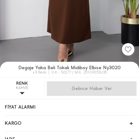
Degaje Yaka Beli Tokalı Midiboy Elbise Ny3020
+3 Renk
Ü.K : 56177 / M.K. 25Y69055U35
RENK
KAHVE
Gelince Haber Ver
FİYAT ALARMI
KARGO