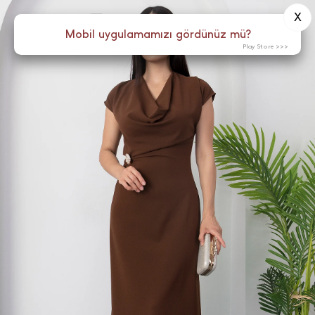
X
0
Menü
Mobil uygulamamızı gördünüz mü?
Play Store >>>