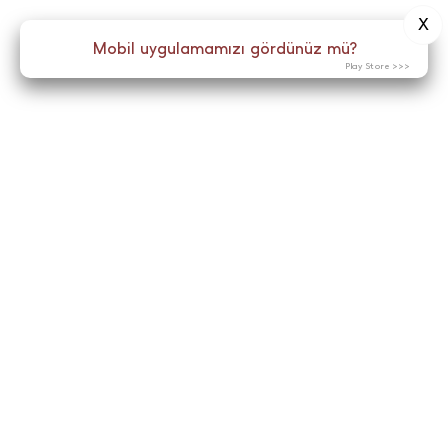
X
Mobil uygulamamızı gördünüz mü?
Play Store >>>