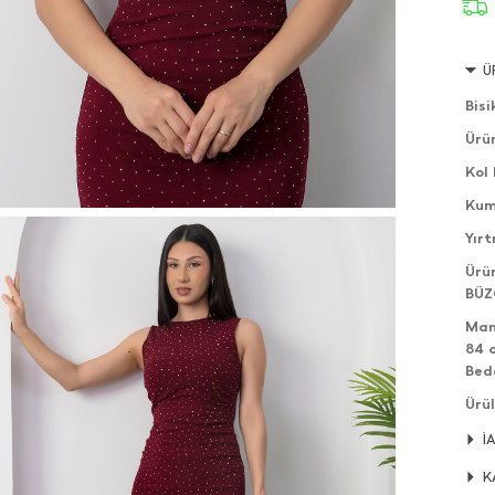
Ü
Bisi
Ürü
Kol 
Kum
Yır
Ürü
BÜZ
Man
84 
Bed
Ürül
edeb
İ
Ürün
K
Ürü