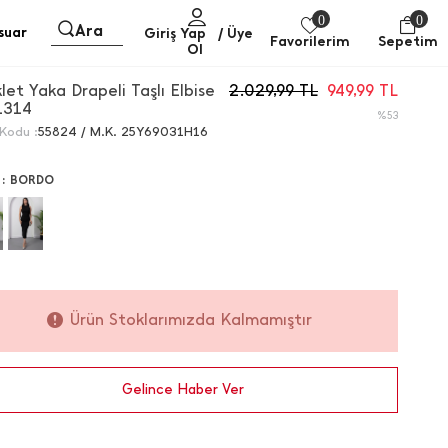
0
0
Ara
suar
Giriş Yap
/ Üye
Favorilerim
Sepetim
Ol
klet Yaka Drapeli Taşlı Elbise
2.029,99
TL
949,99
TL
1314
%53
Kodu :
55824 / M.K. 25Y69031H16
 :
BORDO
Ürün Stoklarımızda Kalmamıştır
Gelince Haber Ver