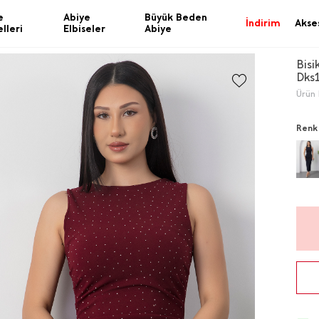
e
Abiye
Büyük Beden
İndirim
Akse
lleri
Elbiseler
Abiye
Bisi
Dks
Ürün 
Renk