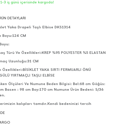
1-3 iş günü içerisinde kargoda!
RÜN DETAYLARI
klet Yaka Drapeli Taşlı Elbise DKS1314
n Boyu:124 CM
Boyu:
aş Türü Ve Özellikleri:KREP %95 POLYESTER %5 ELASTAN
tmaç Uzunluğu:31 CM
n Özellikleri:BİSİKLET YAKA SIRTI FERMUARLI ÖNÜ
GÜLÜ YIRTMAÇLI TAŞLI ELBİSE
ken Ölçüleri Ve Numune Beden Bilgisi: Bel:68 cm Göğüs:
cm Basen : 98 cm Boy:170 cm Numune Ürün Bedeni: S/36
en.
erimizin kalıpları tamdır.Kendi bedeninizi tercih
ilirsiniz.
ADE
lerimizin çekimleri bize aittir ve her hakkı saklıdır.
ARGO
nlerin gönderimleri direkt olarak kendi stoğumuzdan