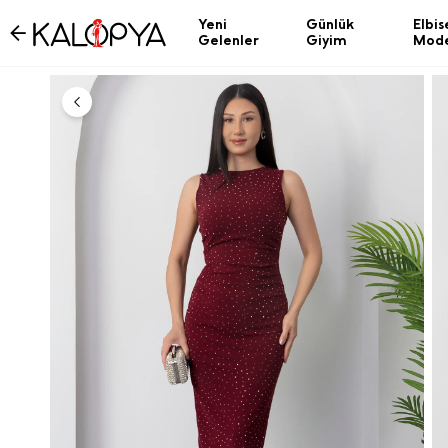
Yeni
Günlük
Elbis
Gelenler
Giyim
Mode