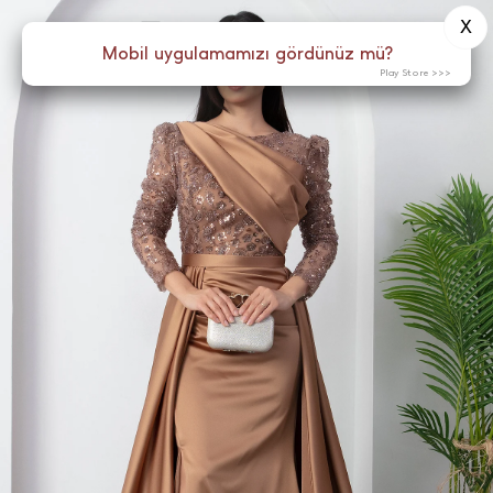
X
0
Menü
Mobil uygulamamızı gördünüz mü?
Play Store >>>