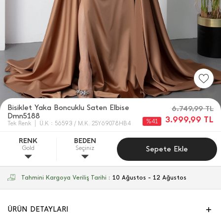
Bisiklet Yaka Boncuklu Saten Elbise
6.749,99
TL
Dmn5188
3.999,99
TL
%41
Tek Renk
Ü.K : 56593 / M.K. 25Y69078HB4
RENK
BEDEN
Gold
Seçiniz
Sepete Ekle
Tahmini Kargoya Veriliş Tarihi :
10 Ağustos - 12 Ağustos
ÜRÜN DETAYLARI