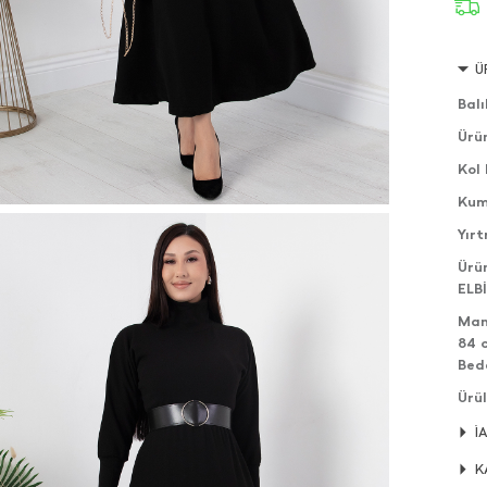
Ü
Bal
Ürü
Kol
Kum
Yır
Ürü
ELB
Man
84 
Bed
Ürül
edeb
İ
Ürün
K
Ürü