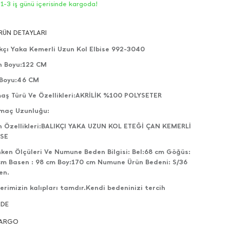
1-3 iş günü içerisinde kargoda!
RÜN DETAYLARI
ıkçı Yaka Kemerli Uzun Kol Elbise 992-3040
n Boyu:122 CM
 Boyu:46 CM
aş Türü Ve Özellikleri:AKRİLİK %100 POLYSETER
tmaç Uzunluğu:
n Özellikleri:BALIKÇI YAKA UZUN KOL ETEĞİ ÇAN KEMERLİ
İSE
ken Ölçüleri Ve Numune Beden Bilgisi: Bel:68 cm Göğüs:
cm Basen : 98 cm Boy:170 cm Numune Ürün Bedeni: S/36
en.
erimizin kalıpları tamdır.Kendi bedeninizi tercih
ilirsiniz.
ADE
lerimizin çekimleri bize aittir ve her hakkı saklıdır.
ARGO
nlerin gönderimleri direkt olarak kendi stoğumuzdan