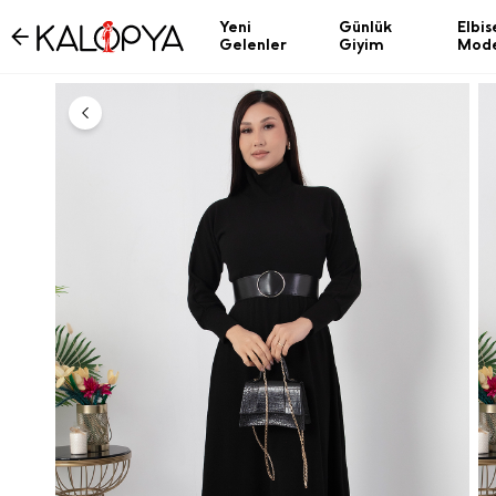
Yeni
Günlük
Elbis
Gelenler
Giyim
Mode