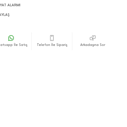
lanmaktadır.
İYAT ALARMI
fli alışverişler dileriz.
AYLAŞ
atsapp İle Satış
Telefon İle Sipariş
Arkadaşına Sor