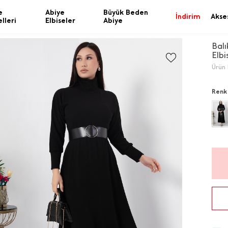
e
Abiye
Büyük Beden
İndirim
Akse
lleri
Elbiseler
Abiye
Balı
Elb
Ürün 
Renk