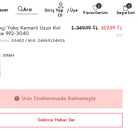
0
0
Ara
suar
Giriş Yap
/ Üye
Favorilerim
Sepetim
Ol
kçı Yaka Kemerli Uzun Kol
1.369,99
TL
619,99
TL
ise 992-3040
%55
Kodu :
53482 / M.K. 24K69134H16
 :
SIYAH
Ürün Stoklarımızda Kalmamıştır
Gelince Haber Ver