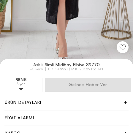
Askılı Simli Midiboy Elbise 39770
+3 Renk
Ü.K : 48550 / M.K. 23K69158HA1
RENK
Sıyah
Gelince Haber Ver
ÜRÜN DETAYLARI
FİYAT ALARMI