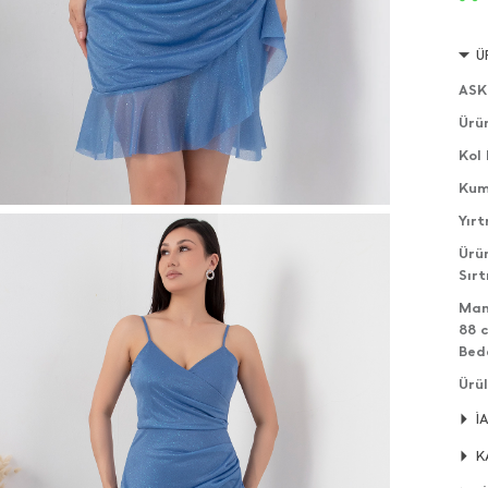
Ü
ASK
Ürü
Kol 
Kuma
Yır
Ürün
Sırt
Man
88 
Bed
Ürül
edeb
İ
Ürün
K
Ürü