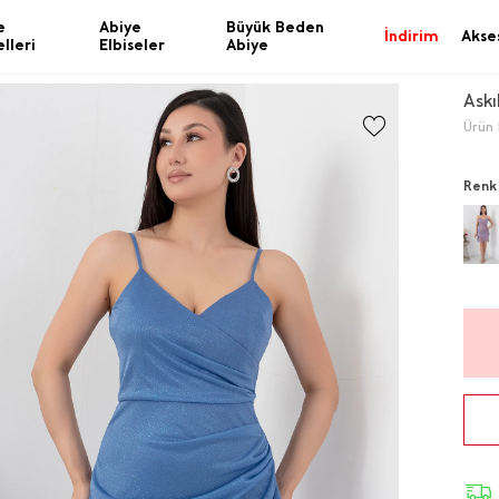
e
Abiye
Büyük Beden
İndirim
Akse
lleri
Elbiseler
Abiye
Askı
Ürün 
Renk