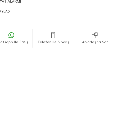
lanmaktadır.
İYAT ALARMI
fli alışverişler dileriz.
AYLAŞ
atsapp İle Satış
Telefon İle Sipariş
Arkadaşına Sor