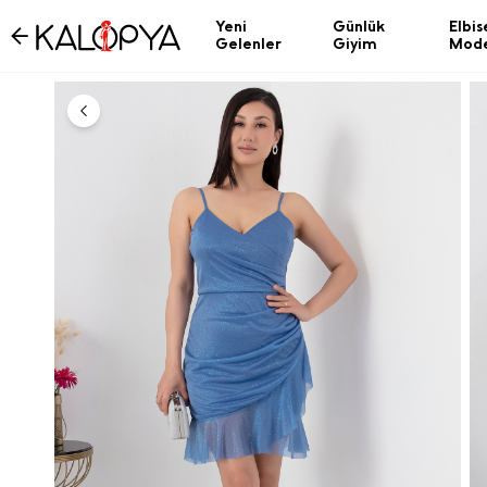
Yeni
Günlük
Elbis
Gelenler
Giyim
Mode