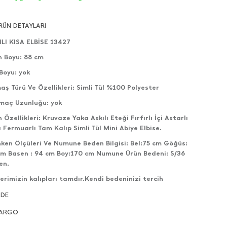
RÜN DETAYLARI
ILI KISA ELBİSE 13427
n Boyu: 88 cm
Boyu: yok
ş Türü Ve Özellikleri: Simli Tül %100 Polyester
tmaç Uzunluğu: yok
 Özellikleri: Kruvaze Yaka Askılı Eteği Fırfırlı İçi Astarlı
ı Fermuarlı Tam Kalıp Simli Tül Mini Abiye Elbise.
ken Ölçüleri Ve Numune Beden Bilgisi: Bel:75 cm Göğüs:
cm Basen : 94 cm Boy:170 cm Numune Ürün Bedeni: S/36
en.
erimizin kalıpları tamdır.Kendi bedeninizi tercih
ilirsiniz.
ADE
lerimizin çekimleri bize aittir ve her hakkı saklıdır.
ARGO
nlerin gönderimleri direkt olarak kendi stoğumuzdan